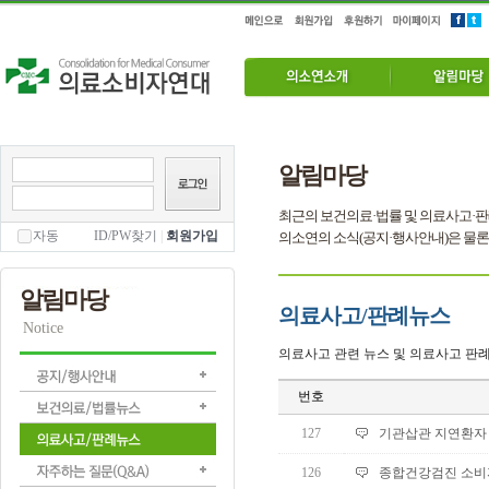
알림마당
최근의 보건의료·법률 및 의료사고·판
자동
ID/PW찾기
|
회원가입
의소연의 소식(공지·행사안내)은 물론
알림마당
의료사고/판례뉴스
Notice
의료사고 관련 뉴스 및 의료사고 판례
번호
127
기관삽관 지연환자 사
126
종합건강검진 소비자