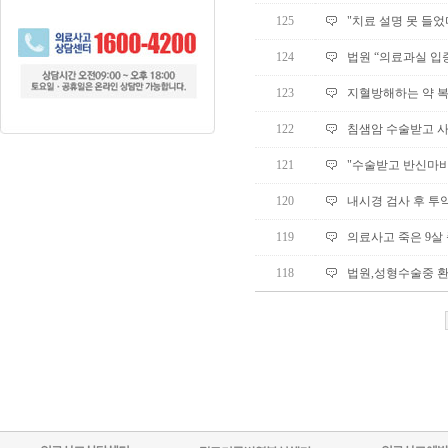
125
"치료 설명 못 들었
124
법원 “의료과실 입
123
지혈방해하는 약 복
122
침샘암 수술받고 사
121
"수술받고 반신마비
120
내시경 검사 후 투
119
의료사고 죽은 9살 종
118
법원,성형수술중 환