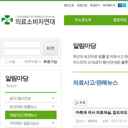
알림마당
최근의 보건의료·법률 및 의료사고·판
자동
ID/PW찾기
|
회원가입
의소연의 소식(공지·행사안내)은 물론
알림마당
의료사고/판례뉴스
Notice
마취과 의사 의료과실, 집도의도
글쓴이 :
관리자
날짜 :
2022-05-23