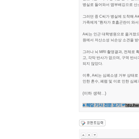
병실로 들어와서 앱부배깅으로 산소
그러던 중 C씨가 병실에 도착해 
가족에게 “환자가 호흡곤란이 와서 
A씨는 인근 대학병원으로 옮겨졌으
원에서 저산소성 뇌손상 소견을 받
그러나 뇌 MRI 촬영결과, 전체
고, 각막 반사가 없으며, 구역 반
되지 않았다.
이후, A씨는 심폐소생 거부 상태
인한 혼수, 폐렴 및 이로 인한 심
(이하 생략...)
♣ 해당 기사 전문 보기 ☞
http://