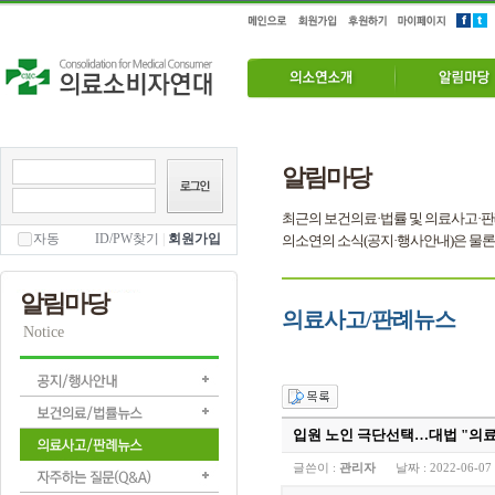
알림마당
최근의 보건의료·법률 및 의료사고·판
자동
ID/PW찾기
|
회원가입
의소연의 소식(공지·행사안내)은 물론
알림마당
의료사고/판례뉴스
Notice
입원 노인 극단선택…대법 "의
글쓴이 :
관리자
날짜 :
2022-06-07