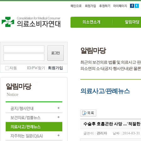
알림마당
최근의 보건의료·법률 및 의료사고·판
자동
ID/PW찾기
|
회원가입
의소연의 소식(공지·행사안내)은 물론
알림마당
의료사고/판례뉴스
Notice
수술후 호흡곤란 사망 ....'적절한
글쓴이 :
관리자
날짜 :
2014-03-31