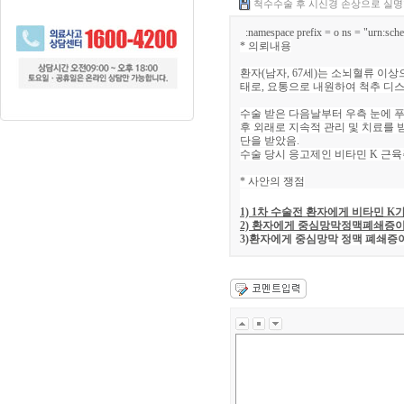
척수수술 후 시신경 손상으로 실명한
:namespace prefix = o ns = "urn:sche
* 의뢰내용
환자
(
남자
, 67
세
)
는 소뇌혈류 이상
태로
,
요통으로 내원하여 척추 디스
수술 받은 다음날부터 우측 눈에 
후 외래로
지속적 관리 및 치료를 
단을 받았음.
수술 당시 응고제인 비타민
K
근육
* 사안의 쟁점
1) 1
차 수술전 환자에게 비타민
K
2)
환자에게 중심망막정맥폐쇄증이
3)환자에게 중심망막 정맥 폐쇄증