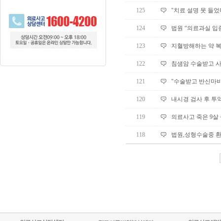
125
"치료 설명 못 들었
124
법원 “의료과실 입
123
지혈방해하는 약 복
122
침샘암 수술받고 사
121
"수술받고 반신마비
120
내시경 검사 후 투
119
의료사고 죽은 9살 종
118
법원,성형수술중 환