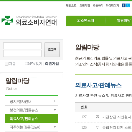
알림마당
최근의 보건의료·법률 및 의료사고·판
자동
ID/PW찾기
|
회원가입
의소연의 소식(공지·행사안내)은 물론
알림마당
의료사고/판례뉴스
Notice
의료사고 관련 뉴스 및 의료사고 판례
번호
127
기관삽관 지연환자 사
126
종합건강검진 소비자