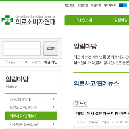
알림마당
최근의 보건의료·법률 및 의료사고·판
자동
ID/PW찾기
|
회원가입
의소연의 소식(공지·행사안내)은 물론
알림마당
의료사고/판례뉴스
Notice
대법 “의사 설명의무 이행 여부
글쓴이 :
관리자
날짜 :
2022-04-15