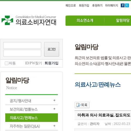
알림마당
최근의 보건의료·법률 및 의료사고·판
자동
ID/PW찾기
|
회원가입
의소연의 소식(공지·행사안내)은 물론
알림마당
의료사고/판례뉴스
Notice
마취과 의사 의료과실, 집도의도
글쓴이 :
관리자
날짜 :
2022-05-23