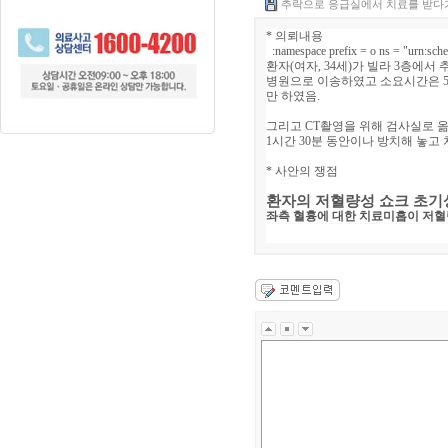
추락으로 응급실에서 치료를 받다가 
* 의뢰내용
:namespace prefix = o ns = "urn:sche
환자
(
여자
, 34
세
)
가 빌라
3
층에서 
병원으로 이송하였고 소요시간은
만 하였음.
그리고
CT
촬영을 위해 검사실로 
1
시간
30
분 동안이나 방치해 놓고 
* 사안의 쟁점
환자의 저혈량성 쇼크 초
좌측 혈흉에 대한 치료미흡이 저