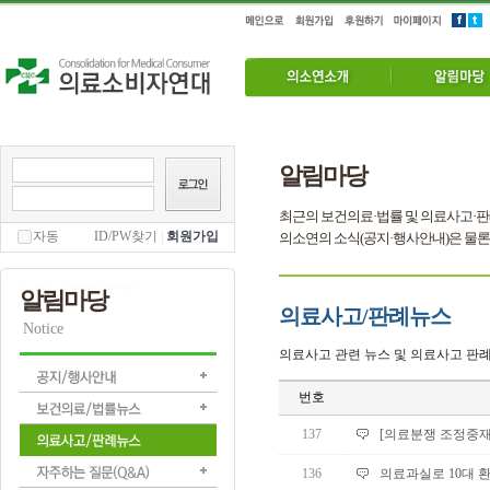
알림마당
최근의 보건의료·법률 및 의료사고·판
자동
ID/PW찾기
|
회원가입
의소연의 소식(공지·행사안내)은 물론
알림마당
의료사고/판례뉴스
Notice
의료사고 관련 뉴스 및 의료사고 판례
번호
137
[의료분쟁 조정중재
136
의료과실로 10대 