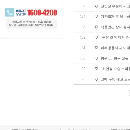
135
전립선 수술하다 신장
134
기관절개 후 뇌손상
133
식물인간 상태 환자를
132
"죽은 조직 제거"
131
폐쇄병동서 과자 먹
130
병원 CT 판독 잘못
129
"하안검 수술 부작
128
코에 구멍 내고 모르